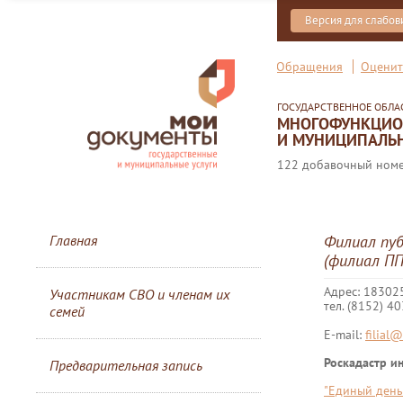
Версия для слабо
Обращения
Оценит
ГОСУДАРСТВЕННОЕ ОБЛ
МНОГОФУНКЦИОН
И МУНИЦИПАЛЬН
122 добавочный номер
Главная
Филиал пуб
(филиал ПП
Адрес: 183025
Участникам СВО и членам их
тел. (8152) 4
семей
E-mail:
filial
Роскадастр и
Предварительная запись
"Единый день