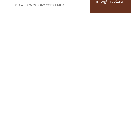
info@mfc51.ru
2010 – 2026 © ГОБУ «МФЦ МО»