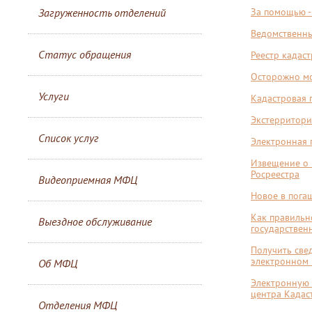
Загруженность отделений
За помощью -
Ведомственны
Статус обращения
Реестр кадас
Осторожно м
Услуги
Кадастровая 
Экстерритори
Список услуг
Электронная 
Извещение о 
Росреестра
Видеоприемная МФЦ
Новое в пога
Как правильн
Выездное обслуживание
государствен
Получить све
электронном 
Об МФЦ
Электронную 
центра Кадас
Отделения МФЦ