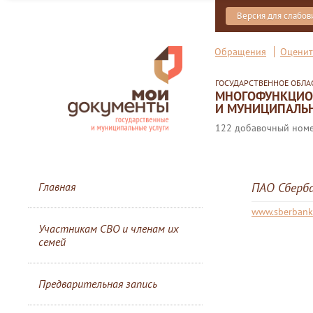
Версия для слабо
Обращения
Оценит
ГОСУДАРСТВЕННОЕ ОБЛ
МНОГОФУНКЦИОН
И МУНИЦИПАЛЬН
122 добавочный номер
Главная
ПАО Сберб
www.sberbank
Участникам СВО и членам их
семей
Предварительная запись