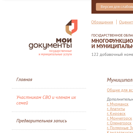
Версия для слабо
Обращения
Оценит
ГОСУДАРСТВЕННОЕ ОБЛ
МНОГОФУНКЦИОН
И МУНИЦИПАЛЬН
122 добавочный номер
Главная
Муниципал
Общие для вс
Участникам СВО и членам их
Дополнительн
семей
г. Мурманск
г. Апатиты
г. Кировск
г. Мончегорск
Предварительная запись
г. Оленегорск
г. Полярные 
Кандалакшски