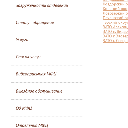
Ковдорский о
Загруженность отделений
Кольский окр
Ловозеркий о
Печенгский о
Статус обращения
Терский окру
ЗАТО Алексан
ЗАТО п. Видя
ЗАТО г. Заозе
Услуги
ЗАТО г. Севе
Список услуг
Видеоприемная МФЦ
Выездное обслуживание
Об МФЦ
Отделения МФЦ