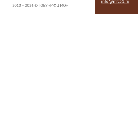
info@mfc51.ru
2010 – 2026 © ГОБУ «МФЦ МО»