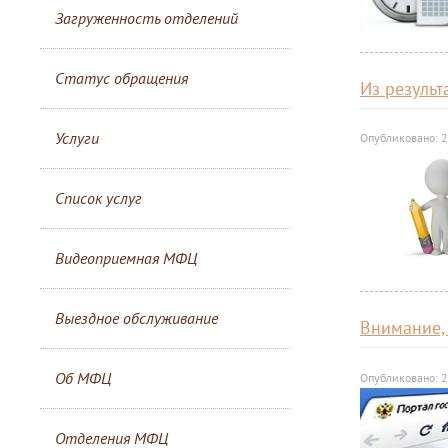
Загруженность отделений
Статус обращения
Из результ
Услуги
Опубликовано: 
Список услуг
Видеоприемная МФЦ
Выездное обслуживание
Внимание,
Об МФЦ
Опубликовано: 
Отделения МФЦ