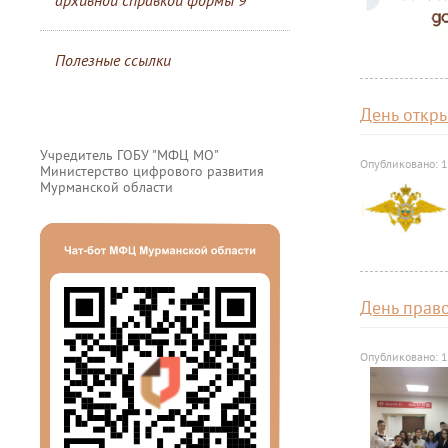
архивной справкой формы 9
Полезные ссылки
День откр
Учредитель ГОБУ "МФЦ МО"
Опубликовано: 
Министерство цифрового развития
Мурманской области
День прав
Опубликовано: 