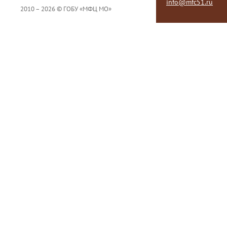
info@mfc51.ru
2010 – 2026 © ГОБУ «МФЦ МО»