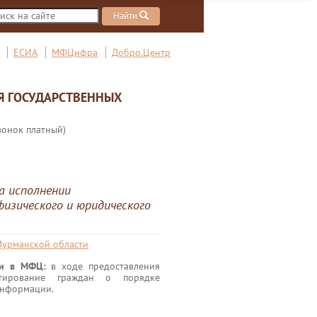
Найти
ЕСИА
МФЦифра
Добро.Центр
Я ГОСУДАРСТВЕННЫХ
вонок платный)
а исполнении
изического и юридического
Мурманской области
ги в МФЦ:
в ходе предоставления
ьтирование граждан о порядке
информации.