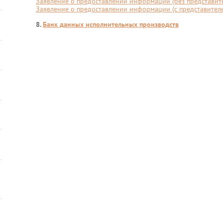
Заявление о предоставлении информации (без представит
Заявление о предоставлении информации (с представител
8.
Банк данных исполнительных производств