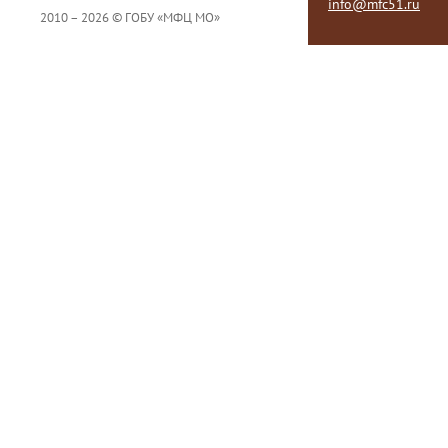
info@mfc51.ru
2010 – 2026 © ГОБУ «МФЦ МО»