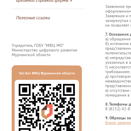
архивной справкой формы 9
Заявление пр
оформленном 
Заявления и 
Полезные ссылки
зачеркнутых 
не позволяет
7. Основания
а) обращение
б) истечение
Учредитель ГОБУ "МФЦ МО"
представленно
Министерство цифрового развития
попечительств
Мурманской области
в) непредста
указанных в аб
г) несоответс
требованиям 
д) противоре
межведомстве
представленн
е) отсутстви
помещения в 
8. Телефоны д
8 (8152) 42-8
9. Образцы з
Бланк заявле