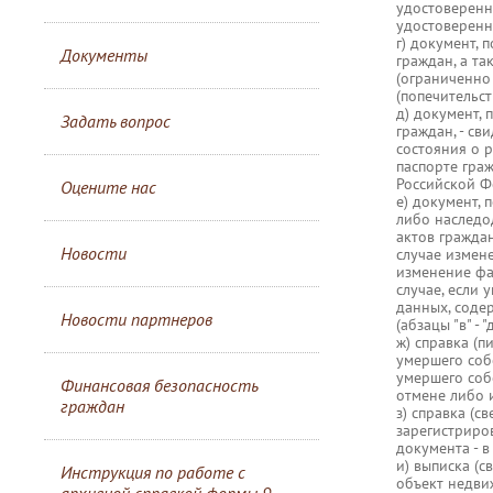
удостоверенн
удостоверенн
г) документ,
Документы
граждан, а т
(ограниченно 
(попечительст
д) документ,
Задать вопрос
граждан, - св
состояния о 
паспорте гра
Российской Ф
Оцените нас
е) документ, 
либо наследод
актов гражда
Новости
случае измен
изменение фам
случае, если
данных, соде
Новости партнеров
(абзацы "в" - "д
ж) справка (
умершего соб
умершего соб
Финансовая безопасность
отмене либо 
граждан
з) справка (с
зарегистриро
документа - в
и) выписка (
Инструкция по работе с
объект недви