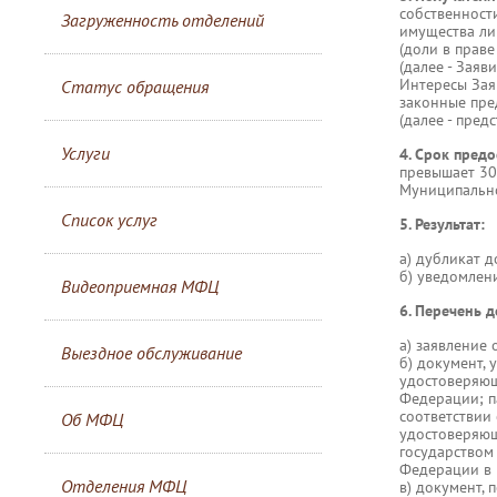
собственност
Загруженность отделений
имущества ли
(доли в прав
(далее - Заяви
Интересы Зая
Статус обращения
законные пре
(далее - пред
Услуги
4. Срок предо
превышает 30
Муниципально
Список услуг
5. Результат:
а) дубликат 
б) уведомлен
Видеоприемная МФЦ
6. Перечень 
а) заявление
Выездное обслуживание
б) документ,
удостоверяющ
Федерации; п
соответствии
Об МФЦ
удостоверяющ
государством
Федерации в 
Отделения МФЦ
в) документ,