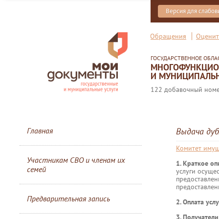
Версия для слабо
Обращения
Оценит
ГОСУДАРСТВЕННОЕ ОБЛ
МНОГОФУНКЦИОН
И МУНИЦИПАЛЬН
122 добавочный номер
Главная
Выдача ду
Комитет иму
Участникам СВО и членам их
1. Краткое о
семей
услуги осуще
предоставлен
предоставлен
Предварительная запись
2. Оплата услу
3. Получател