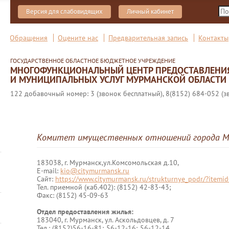
Версия для слабовидящих
Личный кабинет
Обращения
Оцените нас
Предварительная запись
Контакты
ГОСУДАРСТВЕННОЕ ОБЛАСТНОЕ БЮДЖЕТНОЕ УЧРЕЖДЕНИЕ
МНОГОФУНКЦИОНАЛЬНЫЙ ЦЕНТР ПРЕДОСТАВЛЕНИ
И МУНИЦИПАЛЬНЫХ УСЛУГ МУРМАНСКОЙ ОБЛАСТИ
122 добавочный номер: 3 (звонок бесплатный), 8(8152) 684-052 (з
Комитет имущественных отношений города М
183038, г. Мурманск,ул.Комсомольская д.10,
E-mail:
kio@citymurmansk.ru
Сайт:
https://www.citymurmansk.ru/strukturnye_podr/?itemi
Тел. приемной (каб.402): (8152) 42-83-43;
Факс: (8152) 45-09-63
Отдел предоставления жилья:
183040, г. Мурманск, ул. Аскольдовцев, д. 7
Тел.: (8152)56-16-81; 56-12-16; 56-12-14