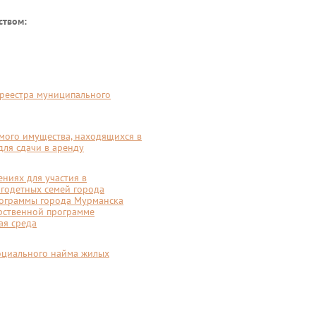
ством:
 реестра муниципального
ого имущества, находящихся в
ля сдачи в аренду
ниях для участия в
годетных семей города
рограммы города Мурманска
арственной программе
ая среда
социального найма жилых