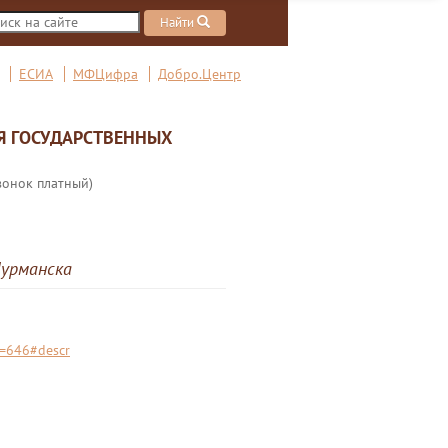
Найти
ЕСИА
МФЦифра
Добро.Центр
Я ГОСУДАРСТВЕННЫХ
вонок платный)
урманска
d=646#descr