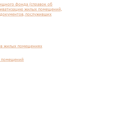
ищного фонда (справок об
риватизацию жилых помещений,
 документов, послуживших
я в жилых помещениях
х помещений