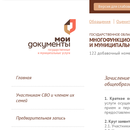
Версия для слабо
Обращения
Оценит
ГОСУДАРСТВЕННОЕ ОБЛ
МНОГОФУНКЦИОН
И МУНИЦИПАЛЬН
122 добавочный номер
Главная
Зачисление
общеобразо
Участникам СВО и членам их
1. Краткое 
семей
услуги осуще
прием и пер
предоставлени
Предварительная запись
2. Круг заяви
2.1. Участник