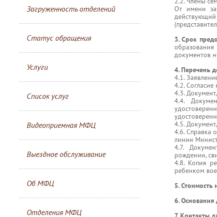
2.2. Члены се
Загруженность отделений
От имени за
действующий 
(представител
Статус обращения
3. Срок предо
образования
документов н
Услуги
4. Перечень 
4.1. Заявлен
4.2. Согласи
4.3. Документ
Список услуг
4.4. Докуме
удостовере
удостоверенн
4.5. Докумен
Видеоприемная МФЦ
4.6. Справка 
линии Минист
4.7. Докуме
Выездное обслуживание
рождении, сви
4.8. Копия р
ребенком вое
Об МФЦ
5. Стоимость
6. Основания
Отделения МФЦ
7. Контакты д