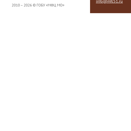
info@mfc51.ru
2010 – 2026 © ГОБУ «МФЦ МО»