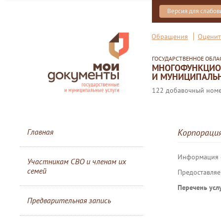
Версия для слабо
Обращения
Оценит
ГОСУДАРСТВЕННОЕ ОБЛ
МНОГОФУНКЦИОН
И МУНИЦИПАЛЬН
122 добавочный номер
Главная
Корпораци
Информация 
Участникам СВО и членам их
семей
Предоставляе
Перечень услу
Предварительная запись