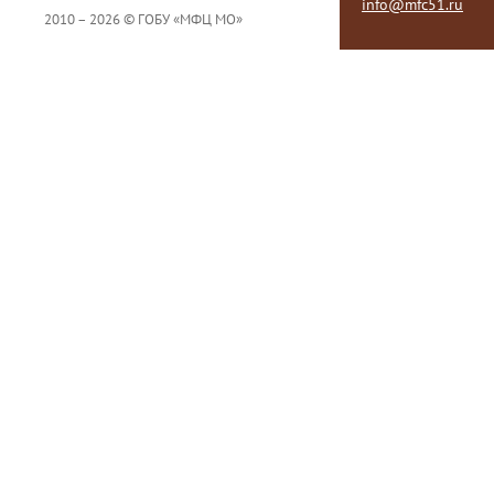
info@mfc51.ru
2010 – 2026 © ГОБУ «МФЦ МО»