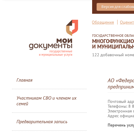
Версия для слабо
Обращения
Оценит
ГОСУДАРСТВЕННОЕ ОБЛ
МНОГОФУНКЦИОН
И МУНИЦИПАЛЬН
122 добавочный номер
Главная
АО «Федера
предприни
Участникам СВО и членам их
Почтовый адре
семей
Телефоны: 8 
Электронная 
Адрес официа
Предварительная запись
Перечень услу