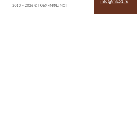
info@mfc51.ru
2010 – 2026 © ГОБУ «МФЦ МО»