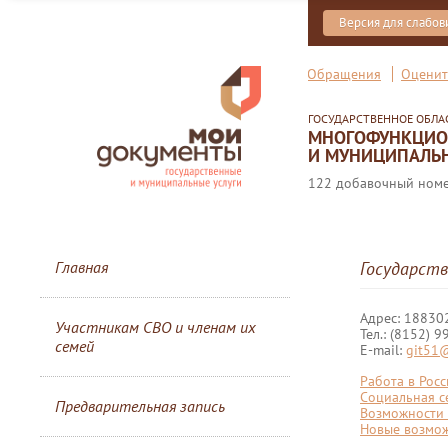
Версия для слабо
Обращения
Оценит
ГОСУДАРСТВЕННОЕ ОБЛ
МНОГОФУНКЦИОН
И МУНИЦИПАЛЬН
122 добавочный номер
Главная
Государств
Адрес: 188302
Участникам СВО и членам их
Тел.: (8152) 
семей
E-mail:
git51@
Работа в Рос
Социальная се
Предварительная запись
Возможности с
Новые возмож