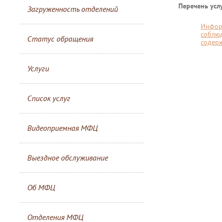
Перечень услу
Загруженность отделений
Инфор
соблюд
Статус обращения
содер
Услуги
Список услуг
Видеоприемная МФЦ
Выездное обслуживание
Об МФЦ
Отделения МФЦ