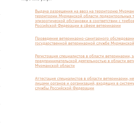
Выдача разрешения на ввоз на территорию Мурман
территории Мурманской области подконтрольных т
эпизоотической обстановки в соответствии с треб
Российской Федерации в сфере ветеринарии
Проведение ветеринарно-санитарного обследовани
государственной ветеринарной службе Мурманской
Регистрация специалистов в области ветеринарии,
предпринимательской деятельностью в области ве
Мурманской области
Аттестация специалистов в области ветеринарии, 
лицами органов и организаций, входящих в систем
службы Российской Федерации