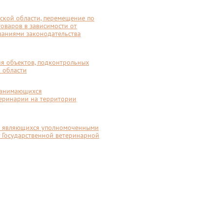
ской области, перемещение по
оваров в зависимости от
ованиями законодательства
я объектов, подконтрольных
 области
 занимающихся
теринарии на территории
не являющихся уполномоченными
у Государственной ветеринарной