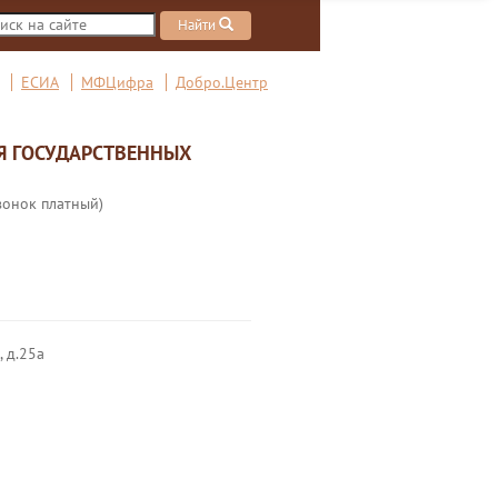
Найти
ЕСИА
МФЦифра
Добро.Центр
Я ГОСУДАРСТВЕННЫХ
вонок платный)
, д.25а