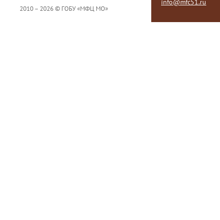
info@mfc51.ru
2010 – 2026 © ГОБУ «МФЦ МО»