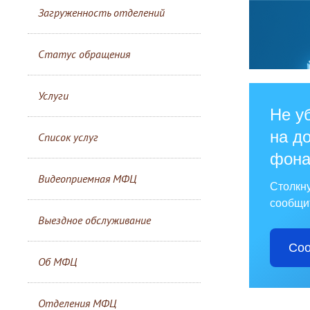
Загруженность отделений
Статус обращения
Услуги
Не у
на до
Список услуг
фона
Видеоприемная МФЦ
Столкн
сообщит
Выездное обслуживание
Соо
Об МФЦ
Отделения МФЦ