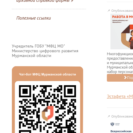
архивной справкой формы 9
📌
Опубликовано
Полезные ссылки
Учредитель ГОБУ "МФЦ МО"
Министерство цифрового развития
Многофункцио
Мурманской области
предоставлени
и муниципальн
Мурманской об
набор персонал
Под
Эстафета «
📌
Опубликовано