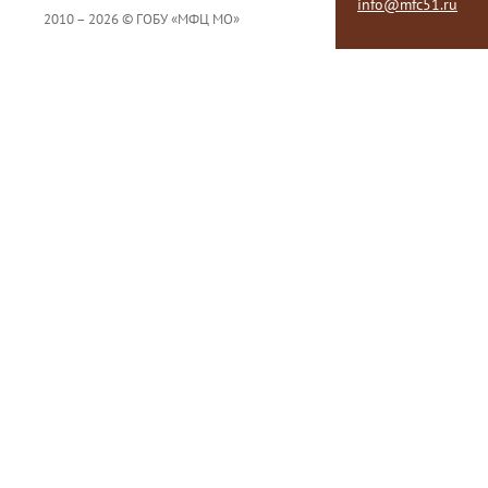
info@mfc51.ru
2010 – 2026 © ГОБУ «МФЦ МО»