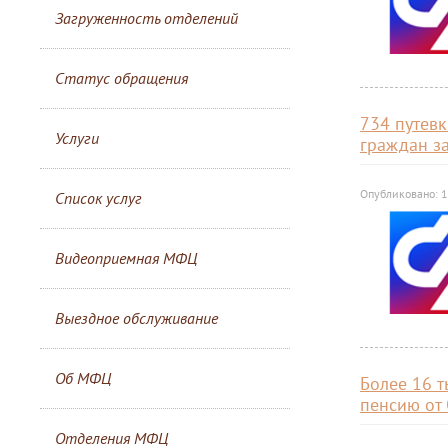
Загруженность отделений
Статус обращения
734 путевк
Услуги
граждан з
Опубликовано: 
Список услуг
Видеоприемная МФЦ
Выездное обслуживание
Об МФЦ
Более 16 
пенсию от
Отделения МФЦ