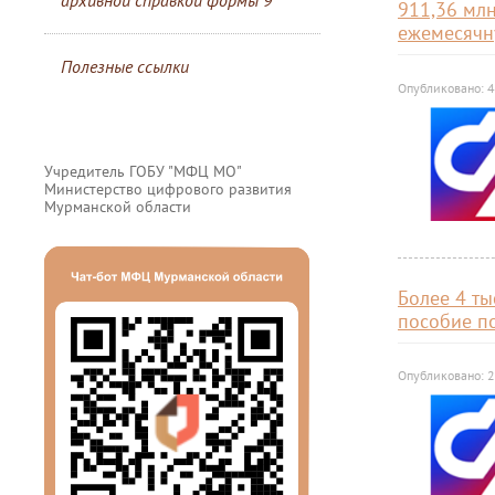
архивной справкой формы 9
911,36 мл
ежемесячн
Полезные ссылки
Опубликовано: 
Учредитель ГОБУ "МФЦ МО"
Министерство цифрового развития
Мурманской области
Более 4 т
пособие по
Опубликовано: 2