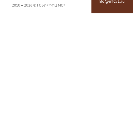
info@mfc51.ru
2010 – 2026 © ГОБУ «МФЦ МО»