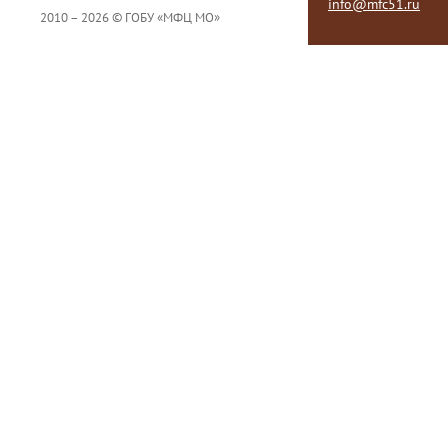
info@mfc51.ru
2010 – 2026 © ГОБУ «МФЦ МО»