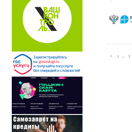
…
<
1
3