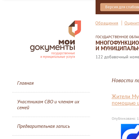
Версия для слабо
Обращения
Оценит
ГОСУДАРСТВЕННОЕ ОБЛ
МНОГОФУНКЦИОН
И МУНИЦИПАЛЬН
122 добавочный номер
Новости п
Главная
Жители Мур
Участникам СВО и членам их
помощью ц
семей
Опубликовано: 
Предварительная запись