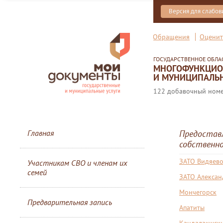
Версия для слабо
Обращения
Оценит
ГОСУДАРСТВЕННОЕ ОБЛ
МНОГОФУНКЦИОН
И МУНИЦИПАЛЬН
122 добавочный номер
Главная
Предоставл
собственно
ЗАТО Видяев
Участникам СВО и членам их
семей
ЗАТО Алексан
Мончегорск
Предварительная запись
Апатиты