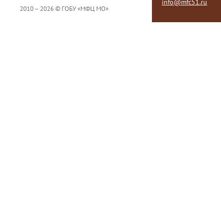
info@mfc51.ru
2010 – 2026 © ГОБУ «МФЦ МО»