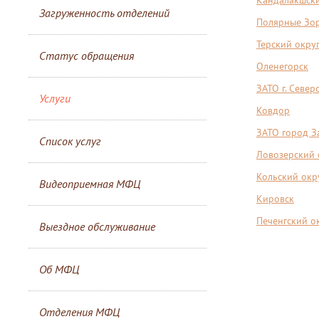
Кандалакшски
Загруженность отделений
Полярные Зо
Терский окру
Статус обращения
Оленегорск
ЗАТО г. Севе
Услуги
Ковдор
ЗАТО город З
Список услуг
Ловозерский 
Кольский окр
Видеоприемная МФЦ
Кировск
Печенгский о
Выездное обслуживание
Об МФЦ
Отделения МФЦ