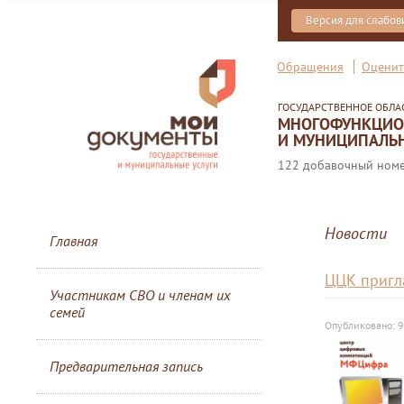
Версия для слабо
Обращения
Оценит
ГОСУДАРСТВЕННОЕ ОБЛ
МНОГОФУНКЦИОН
И МУНИЦИПАЛЬН
122 добавочный номер
Новости
Главная
ЦЦК пригл
Участникам СВО и членам их
семей
Опубликовано: 9
Предварительная запись