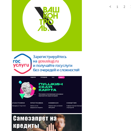
<
1
2