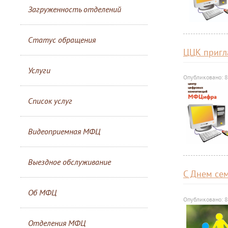
Загруженность отделений
Статус обращения
ЦЦК пригл
Услуги
Опубликовано: 8
Список услуг
Видеоприемная МФЦ
Выездное обслуживание
С Днем сем
Об МФЦ
Опубликовано: 8
Отделения МФЦ