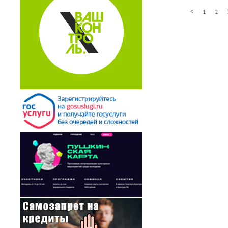
<
1
2