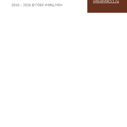
info@mfc51.ru
2010 – 2026 © ГОБУ «МФЦ МО»