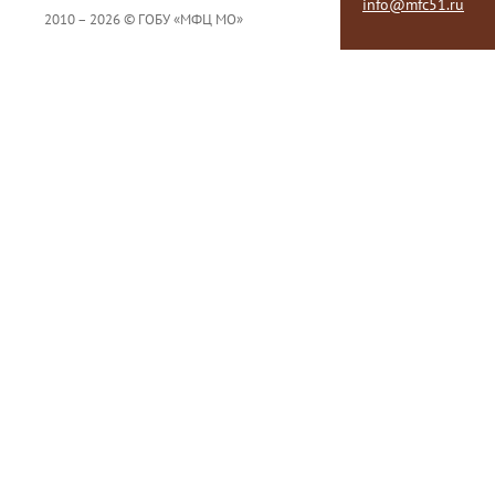
info@mfc51.ru
2010 – 2026 © ГОБУ «МФЦ МО»