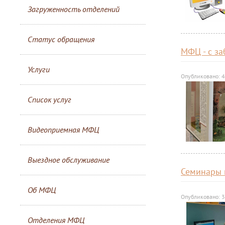
Загруженность отделений
Статус обращения
МФЦ - с за
Услуги
Опубликовано: 
Список услуг
Видеоприемная МФЦ
Выездное обслуживание
Семинары
Об МФЦ
Опубликовано: 3
Отделения МФЦ