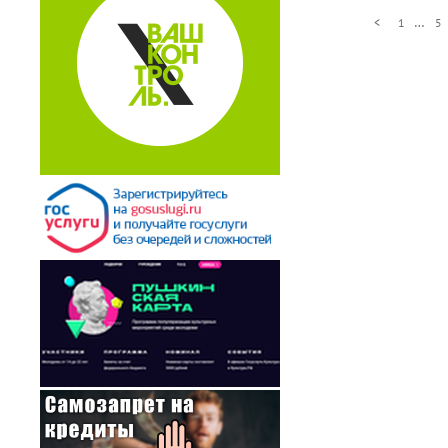
…
<
1
5