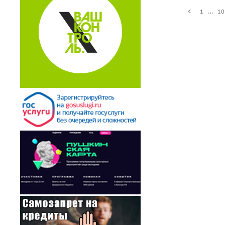
…
<
1
10