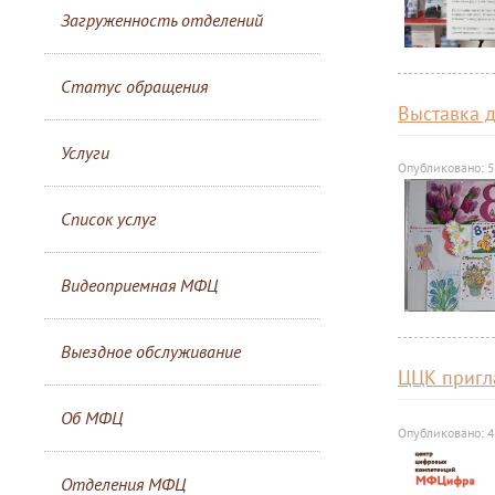
Загруженность отделений
Статус обращения
Выставка д
Услуги
Опубликовано: 
Список услуг
Видеоприемная МФЦ
Выездное обслуживание
ЦЦК пригл
Об МФЦ
Опубликовано: 
Отделения МФЦ