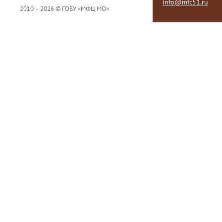
info@mfc51.ru
2010 – 2026 © ГОБУ «МФЦ МО»